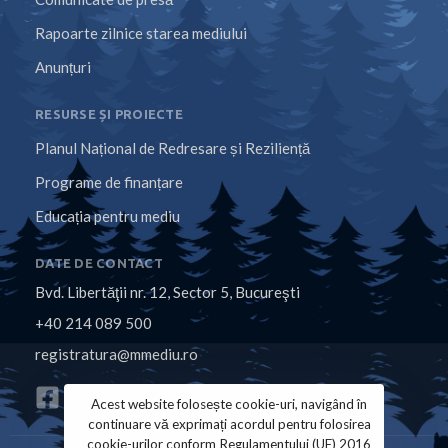
Rapoarte zilnice starea mediului
Anunțuri
RESURSE ȘI PROIECTE
Planul Național de Redresare și Reziliență
Programe de finanțare
Educația pentru mediu
DATE DE CONTACT
Bvd. Libertăţii nr. 12, Sector 5, Bucureşti
+40 214 089 500
registratura@mmediu.ro
Acest website folosește cookie-uri, navigând în
continuare vă exprimați acordul pentru folosirea
cookie-urilor conform Regulamentului (UE) 2016