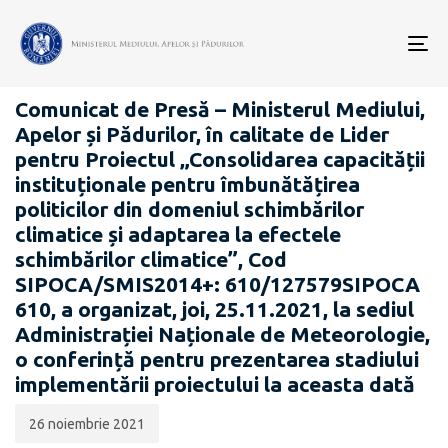
Data
CATEGORIA:
publicării:
To
SIPOCA 610-RO-ADAPT
nav
Comunicat de Presă – Ministerul Mediului,
Apelor și Pădurilor, în calitate de Lider
pentru Proiectul „Consolidarea capacității
instituționale pentru îmbunătățirea
politicilor din domeniul schimbărilor
climatice și adaptarea la efectele
schimbărilor climatice”, Cod
SIPOCA/SMIS2014+: 610/127579SIPOCA
610, a organizat, joi, 25.11.2021, la sediul
Administrației Naționale de Meteorologie,
o conferință pentru prezentarea stadiului
implementării proiectului la aceasta dată
26 noiembrie 2021