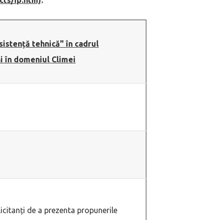
sistență tehnică" în cadrul
i în domeniul Climei
icitanți de a prezenta propunerile