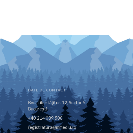
DATE DE CONTACT
Bvd. Libertăţii nr. 12, Sector 5,
Bucureşti
+40 214 089 500
registratura@mmediu.ro