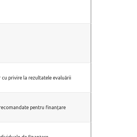
 cu privire la rezultatele evaluării
 recomandate pentru finanțare
dividuale de finanțare