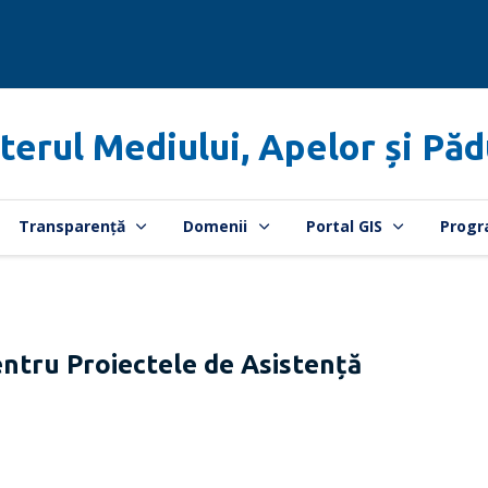
terul Mediului, Apelor și Păd
Transparență
Domenii
Portal GIS
Progr
ntru Proiectele de Asistență