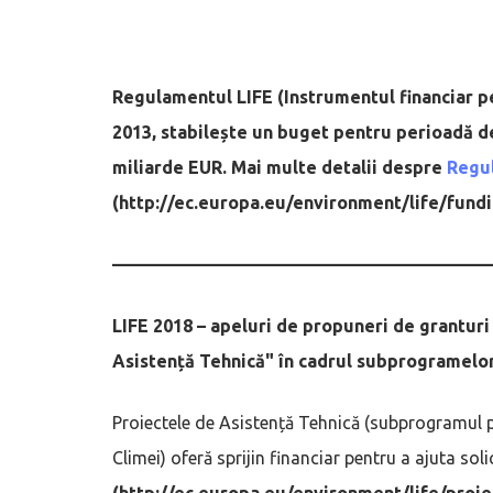
Regulamentul LIFE (Instrumentul financiar pe
2013, stabilește un buget pentru perioadă de
miliarde EUR. Mai multe detalii despre
Regu
(http://ec.europa.eu/environment/life/fund
—————————————————————
LIFE 2018 – apeluri de propuneri de granturi
Asistență Tehnică" în cadrul subprogramelor
Proiectele de Asistență Tehnică (subprogramul 
Climei) oferă sprijin financiar pentru a ajuta sol
(http://ec.europa.eu/environment/life/proje