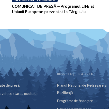
COMUNICAT DE PRESĂ – Programul LIFE al
Uniunii Europene prezentat la Târgu Jiu
I
RESURSE ȘI PROIECTE
te de presă
Planul Național de Redresare și
Reziliență
 zilnice starea mediului
Programe de finanțare