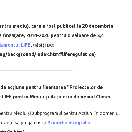
ntru mediu), care a fost publicat la 20 decembrie
 finanțare, 2014-2020 pentru o valoare de 3,4
lamentul LIFE
, găsiți pe:
ing/background/index.htm#liferegulation)
————————————————-
 de acțiune pentru finanțarea "Proiectelor de
 LIFE pentru Mediu și Acțiuni în domeniul Climei
pentru Mediu și subprogramul pentru Acțiuni în domeniul
icitanții să pregătească
Proiecte Integrate
cts/ip.htm)
.