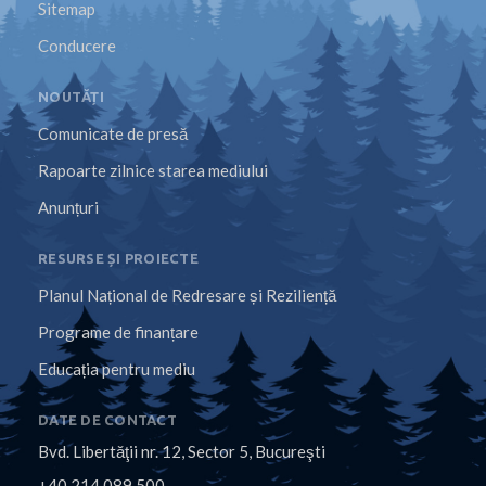
Sitemap
Conducere
NOUTĂȚI
Comunicate de presă
Rapoarte zilnice starea mediului
Anunțuri
RESURSE ȘI PROIECTE
Planul Național de Redresare și Reziliență
Programe de finanțare
Educația pentru mediu
DATE DE CONTACT
Bvd. Libertăţii nr. 12, Sector 5, Bucureşti
+40 214 089 500