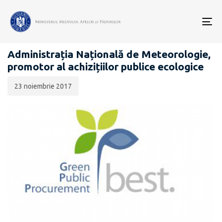
Data
CATEGORIA:
publicării:
To
GPPBEST – ACHIZIȚII VERZI
nav
Administrația Națională de Meteorologie,
promotor al achizițiilor publice ecologice
23 noiembrie 2017