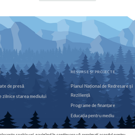
I
RESURSE ȘI PROIECTE
te de presă
Planul Național de Redresare și
Reziliență
 zilnice starea mediului
Programe de finanțare
Educația pentru mediu
olosește cookie-uri, navigând în continuare vă exprimați acordul pentru