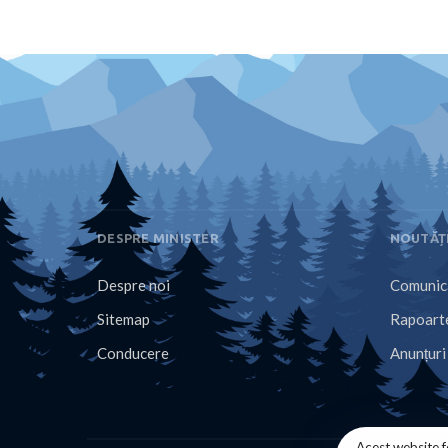
DESPRE MINISTER
NOUTĂȚ
Despre noi
Comunica
Sitemap
Rapoarte
Conducere
Anunțuri
Acest website f