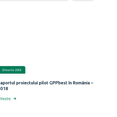
20 martie 2018
aportul proiectului pilot GPPbest în România –
2018
itește