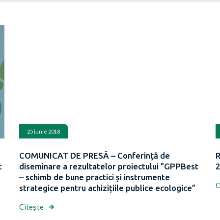
25 iunie 2018
COMUNICAT DE PRESĂ – Conferință de
R
t
diseminare a rezultatelor proiectului ”GPPBest
– schimb de bune practici și instrumente
C
strategice pentru achizițiile publice ecologice”
Citește