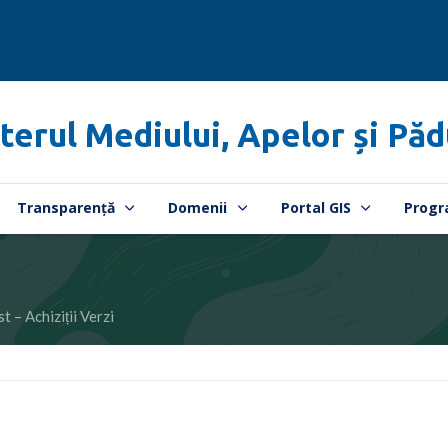
terul Mediului, Apelor și Păd
Transparență
Domenii
Portal GIS
Progr
 – Achiziții Verzi