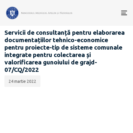
Data
CATEGORIA:
publicării:
To
ANUNȚURI CONSULTĂRI PUBLICE
nav
Servicii de consultanță pentru elaborarea
documentațiilor tehnico-economice
pentru proiecte-tip de sisteme comunale
integrate pentru colectarea și
valorificarea gunoiului de grajd-
07/CQ/2022
24 martie 2022