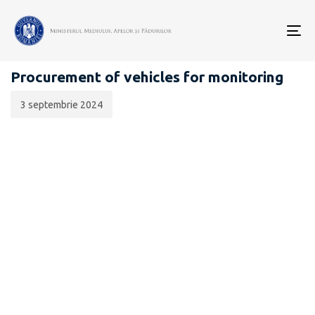
Data
CATEGORIA:
publicării:
To
ANUNȚURI CONSULTĂRI PUBLICE
nav
Procurement of vehicles for monitoring
3 septembrie 2024