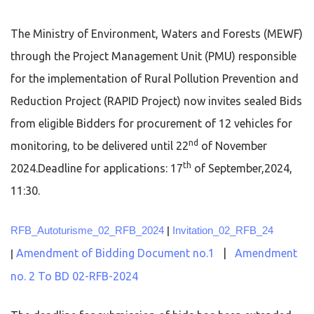
The Ministry of Environment, Waters and Forests (MEWF)
through the Project Management Unit (PMU) responsible
for the implementation of Rural Pollution Prevention and
Reduction Project (RAPID Project) now invites sealed Bids
from eligible Bidders for procurement of 12 vehicles for
nd
monitoring, to be delivered until 22
of November
th
2024.Deadline for applications: 17
of September,2024,
11:30.
RFB_Autoturisme_02_RFB_2024
|
Invitation_02_RFB_24
Amendment of Bidding Document no.1
|
Amendment
|
no. 2 To BD 02-RFB-2024