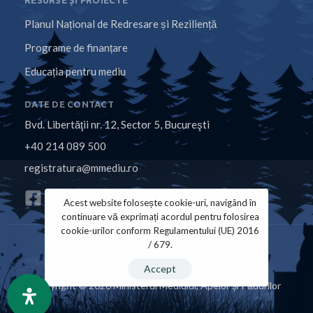
RESURSE ȘI PROIECTE
Planul Național de Redresare și Reziliență
Programe de finanțare
Educația pentru mediu
DATE DE CONTACT
Bvd. Libertăţii nr. 12, Sector 5, Bucureşti
+40 214 089 500
registratura@mmediu.ro
Acest website folosește cookie-uri, navigând în
continuare vă exprimați acordul pentru folosirea
cookie-urilor conform Regulamentului (UE) 2016
/ 679.
Politica de Cookies
Politica de Confidențialitate
Accept
Copyright © 2026 Ministerul Mediului, Apelor și Pădurilor