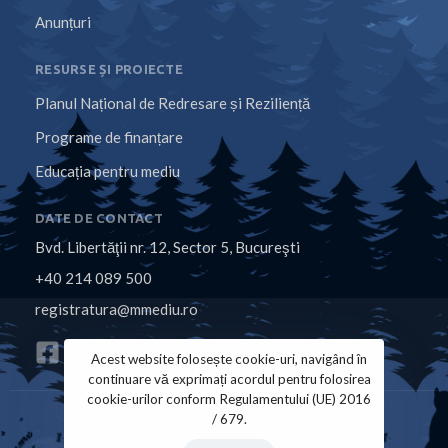
Anunțuri
RESURSE ȘI PROIECTE
Planul Național de Redresare și Reziliență
Programe de finanțare
Educația pentru mediu
DATE DE CONTACT
Bvd. Libertăţii nr. 12, Sector 5, Bucureşti
+40 214 089 500
registratura@mmediu.ro
Acest website folosește cookie-uri, navigând în
continuare vă exprimați acordul pentru folosirea
cookie-urilor conform Regulamentului (UE) 2016
/ 679.
Politica de Cookies
Politica de Confidențialitate