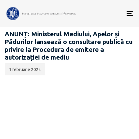
Data
CATEGORIA:
publicării:
To
ANUNȚURI CONSULTĂRI PUBLICE
nav
ANUNȚ: Ministerul Mediului, Apelor și
Pădurilor lansează o consultare publică cu
privire la Procedura de emitere a
autorizației de mediu
1 februarie 2022