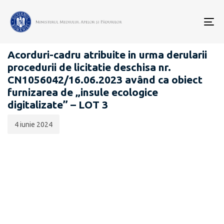
Data
CATEGORIA:
publicării:
To
ANUNȚURI CONSULTĂRI PUBLICE
nav
Acorduri-cadru atribuite in urma derularii
procedurii de licitatie deschisa nr.
CN1056042/16.06.2023 având ca obiect
furnizarea de „insule ecologice
digitalizate” – LOT 3
4 iunie 2024