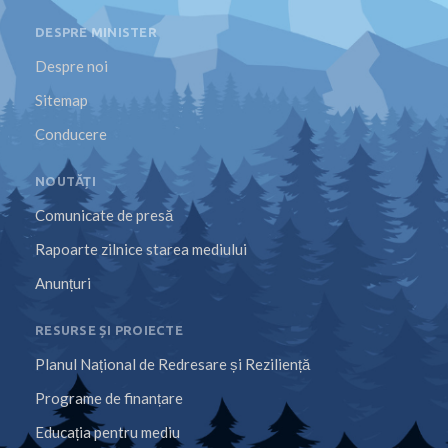
DESPRE MINISTER
Despre noi
Sitemap
Conducere
NOUTĂȚI
Comunicate de presă
Rapoarte zilnice starea mediului
Anunțuri
RESURSE ȘI PROIECTE
Planul Național de Redresare și Reziliență
Programe de finanțare
Educația pentru mediu