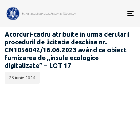
Data
CATEGORIA:
publicării:
To
ANUNȚURI CONSULTĂRI PUBLICE
nav
Acorduri-cadru atribuite in urma derularii
procedurii de licitatie deschisa nr.
CN1056042/16.06.2023 având ca obiect
furnizarea de „insule ecologice
digitalizate” – LOT 17
26 iunie 2024