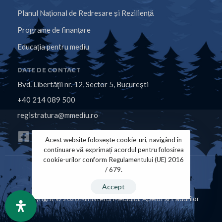
Planul Național de Redresare și Reziliență
Programe de finanțare
Educația pentru mediu
DATE DE CONTACT
Bvd. Libertăţii nr. 12, Sector 5, Bucureşti
+40 214 089 500
registratura@mmediu.ro
Acest website folosește cookie-uri, navigând în
continuare vă exprimați acordul pentru folosirea
cookie-urilor conform Regulamentului (UE) 2016
/ 679.
Politica de Cookies
Politica de Confidențialitate
Accept
Copyright © 2026 Ministerul Mediului, Apelor și Pădurilor