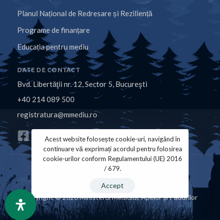
Planul Național de Redresare și Reziliență
Programe de finanțare
Educația pentru mediu
DATE DE CONTACT
Bvd. Libertăţii nr. 12, Sector 5, Bucureşti
+40 214 089 500
registratura@mmediu.ro
Acest website folosește cookie-uri, navigând în
continuare vă exprimați acordul pentru folosirea
cookie-urilor conform Regulamentului (UE) 2016
/ 679.
Politica de Cookies
Politica de Confidențialitate
Accept
Copyright © 2026 Ministerul Mediului, Apelor și Pădurilor