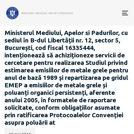
Data
CATEGORIA:
publicării:
To
ANUNȚURI - ACHIZIȚII PUBLICE
nav
Ministerul Mediului, Apelor si Padurilor, cu
sediul în B-dul Libertății nr. 12, sector 5,
București, cod fiscal 16335444,
intenționează să achiziționeze servicii de
cercetare pentru realizarea Studiul privind
estimarea emisiilor de metale grele pentru
anul de bază 1989 și repartizarea pe gridul
EMEP a emisiilor de metale grele și
poluanți organici persistenți, aferente
anului 2005, în formatele de raportare
solicitate, conform obligațiilor asumate
prin ratificarea Protocoalelor Convenției
asupra poluării at