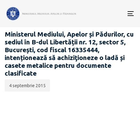
Data
CATEGORIA:
publicării:
To
ANUNȚURI - ACHIZIȚII PUBLICE
nav
Ministerul Mediului, Apelor și Pădurilor, cu
sediul în B-dul Libertății nr. 12, sector 5,
București, cod fiscal 16335444,
intenționează să achiziţioneze o ladă și
casete metalice pentru documente
clasificate
4 septembrie 2015