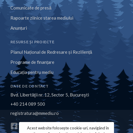
Comunicate de presă
Rapoarte zilnice starea mediului
Anunțuri
RESURSE ȘI PROIECTE
Planul Național de Redresare și Reziliență
Programe de finanțare
Educația pentru mediu
DATE DE CONTACT
Bvd. Libertăţii nr. 12, Sector 5, Bucureşti
+40 214 089 500
registratura@mmediu.ro
Acest website folosește cookie-uri, navigând în