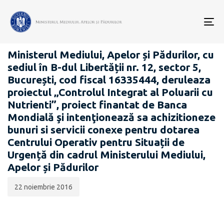
Data
CATEGORIA:
publicării:
To
ANUNȚURI - ACHIZIȚII PUBLICE
nav
Ministerul Mediului, Apelor și Pădurilor, cu
sediul în B-dul Libertății nr. 12, sector 5,
București, cod fiscal 16335444, deruleaza
proiectul „Controlul Integrat al Poluarii cu
Nutrienti”, proiect finantat de Banca
Mondială şi intenţionează sa achizitioneze
bunuri si servicii conexe pentru dotarea
Centrului Operativ pentru Situații de
Urgență din cadrul Ministerului Mediului,
Apelor și Pădurilor
22 noiembrie 2016