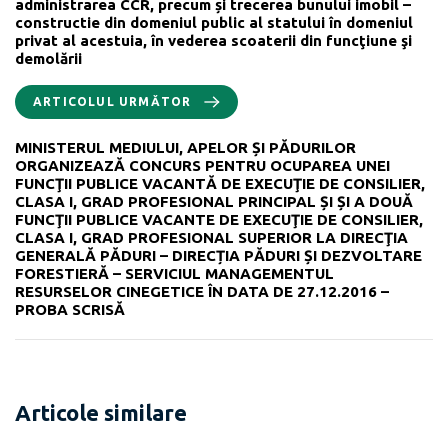
administrarea CCR, precum și trecerea bunului imobil –
constructie din domeniul public al statului în domeniul
privat al acestuia, în vederea scoaterii din funcţiune şi
demolării
ARTICOLUL URMĂTOR
MINISTERUL MEDIULUI, APELOR ȘI PĂDURILOR
ORGANIZEAZĂ CONCURS PENTRU OCUPAREA UNEI
FUNCŢII PUBLICE VACANTĂ DE EXECUŢIE DE CONSILIER,
CLASA I, GRAD PROFESIONAL PRINCIPAL ȘI ȘI A DOUĂ
FUNCŢII PUBLICE VACANTE DE EXECUŢIE DE CONSILIER,
CLASA I, GRAD PROFESIONAL SUPERIOR LA DIRECŢIA
GENERALĂ PĂDURI – DIRECȚIA PĂDURI ȘI DEZVOLTARE
FORESTIERĂ – SERVICIUL MANAGEMENTUL
RESURSELOR CINEGETICE ÎN DATA DE 27.12.2016 –
PROBA SCRISĂ
Articole similare