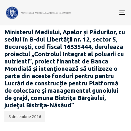
Data
CATEGORIA:
publicării:
To
ANUNȚURI - ACHIZIȚII PUBLICE
nav
Ministerul Mediului, Apelor și Pădurilor, cu
sediul în B-dul Libertății nr. 12, sector 5,
București, cod fiscal 16335444, deruleaza
proiectul „Controlul Integrat al poluarii cu
nutrienti”, proiect finantat de Banca
Mondială şi intenţionează să utilizeze o
parte din aceste fonduri pentru pentru
Lucrări de construcție pentru Platformă
de colectare şi managementul gunoiului
de grajd, comuna Bistriţa Bârgăului,
judeţul Bistriţa-Năsăud”
8 decembrie 2016