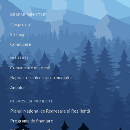
DESPRE MINISTER
Despre noi
Sitemap
Conducere
NOUTĂȚI
Comunicate de presă
Rapoarte zilnice starea mediului
Anunțuri
RESURSE ȘI PROIECTE
Planul Național de Redresare și Reziliență
Programe de finanțare