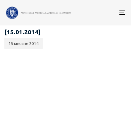
Data
CATEGORIA:
publicării:
To
ANUNȚURI - ACHIZIȚII PUBLICE
nav
[15.01.2014]
15 ianuarie 2014