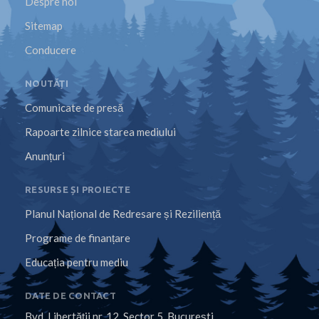
Despre noi
Sitemap
Conducere
NOUTĂȚI
Comunicate de presă
Rapoarte zilnice starea mediului
Anunțuri
RESURSE ȘI PROIECTE
Planul Național de Redresare și Reziliență
Programe de finanțare
Educația pentru mediu
DATE DE CONTACT
Bvd. Libertăţii nr. 12, Sector 5, Bucureşti