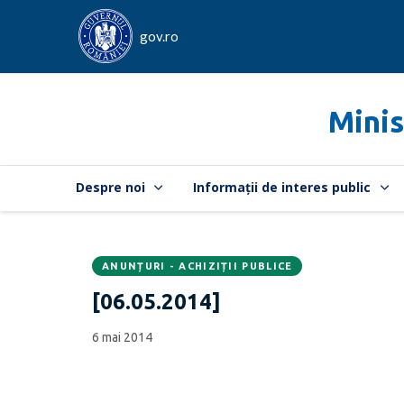
gov.ro
Minis
Despre noi
Informații de interes public
ANUNȚURI - ACHIZIȚII PUBLICE
Data
CATEGORIA:
[06.05.2014]
publicării:
6 mai 2014