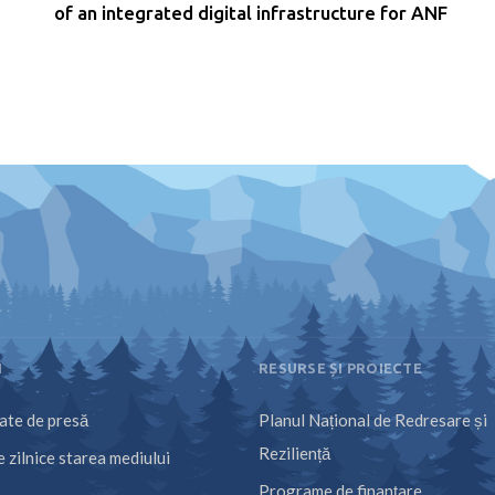
of an integrated digital infrastructure for ANF
I
RESURSE ȘI PROIECTE
te de presă
Planul Național de Redresare și
Reziliență
 zilnice starea mediului
Programe de finanțare