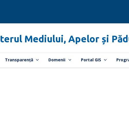
terul Mediului, Apelor și Păd
Transparență
Domenii
Portal GIS
Progr