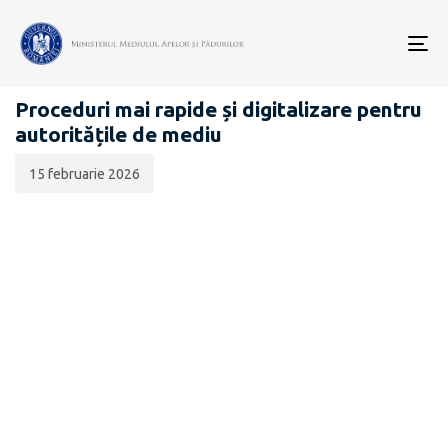
Data
CATEGORIA:
publicării:
To
COMUNICATE DE PRESĂ
nav
Proceduri mai rapide și digitalizare pentru
autoritățile de mediu
15 februarie 2026