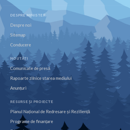
DESPRE MINISTER
Despre noi
Sitemap
Conducere
NOUTĂȚI
Comunicate de presă
Rapoarte zilnice starea mediului
Anunțuri
RESURSE ȘI PROIECTE
Planul Național de Redresare și Reziliență
Programe de finanțare