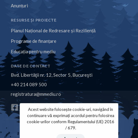
Anunțuri
RESURSE ȘI PROIECTE
Planul Național de Redresare și Reziliență
Programe de finanțare
Educația pentru mediu
DATE DE CONTACT
Bvd. Libertăţii nr. 12, Sector 5, Bucureşti
+40 214 089 500
registratura@mmediu.ro
Acest website folosește cookie-uri, navigând în
continuare vă exprimați acordul pentru folosirea
cookie-urilor conform Regulamentului (UE) 2016
/ 679.
Politica de Cookies
Politica de Confidențialitate