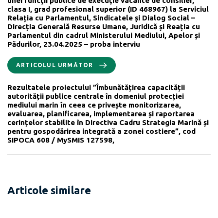
unei funcţii publice de execuţie vacante de consilier,
clasa I, grad profesional superior (ID 468967) la Serviciul
Relația cu Parlamentul, Sindicatele și Dialog Social –
Direcția Generală Resurse Umane, Juridică și Reația cu
Parlamentul din cadrul Ministerului Mediului, Apelor și
Pădurilor, 23.04.2025 – proba interviu
ARTICOLUL URMĂTOR
Rezultatele proiectului ”Îmbunătățirea capacității
autorității publice centrale în domeniul protecției
mediului marin în ceea ce privește monitorizarea,
evaluarea, planificarea, implementarea și raportarea
cerințelor stabilite în Directiva Cadru Strategia Marină și
pentru gospodărirea integrată a zonei costiere”, cod
SIPOCA 608 / MySMIS 127598,
Articole similare