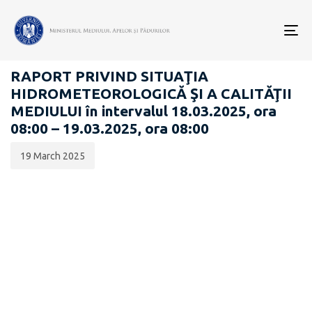
Data
CATEGORIA:
publicării:
To
RAPOARTE ZILNICE STAREA MEDIULUI
nav
RAPORT PRIVIND SITUAŢIA
HIDROMETEOROLOGICĂ ŞI A CALITĂŢII
MEDIULUI în intervalul 18.03.2025, ora
08:00 – 19.03.2025, ora 08:00
19 March 2025