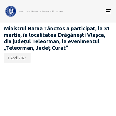
Data
CATEGORIA:
publicării:
To
ENGLEZA
nav
Ministrul Barna Tánczos a participat, la 31
martie, în localitatea Drăgănești Vlașca,
din județul Teleorman, la evenimentul
„Teleorman, Județ Curat”
1 April 2021