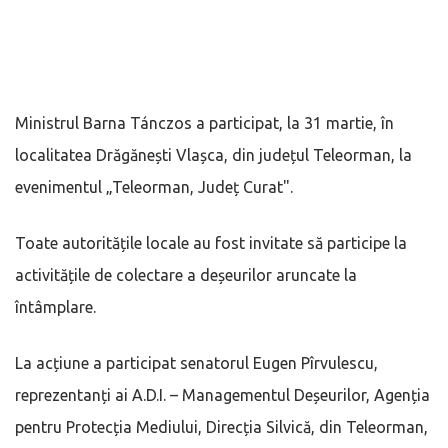
Ministrul Barna Tánczos a participat, la 31 martie, în
localitatea Drăgănești Vlașca, din județul Teleorman, la
evenimentul „Teleorman, Județ Curat".
Toate autoritățile locale au fost invitate să participe la
activitățile de colectare a deșeurilor aruncate la
întâmplare.
La acțiune a participat senatorul Eugen Pîrvulescu,
reprezentanți ai A.D.I. – Managementul Deșeurilor, Agenția
pentru Protecția Mediului, Direcția Silvică, din Teleorman,