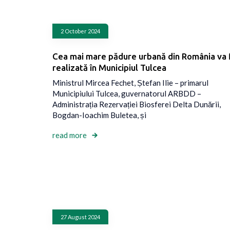
2 October 2024
Cea mai mare pădure urbană din România va 
realizată în Municipiul Tulcea
Ministrul Mircea Fechet, Ștefan Ilie – primarul
Municipiului Tulcea, guvernatorul ARBDD –
Administrația Rezervației Biosferei Delta Dunării,
Bogdan-Ioachim Buletea, și
read more
27 August 2024