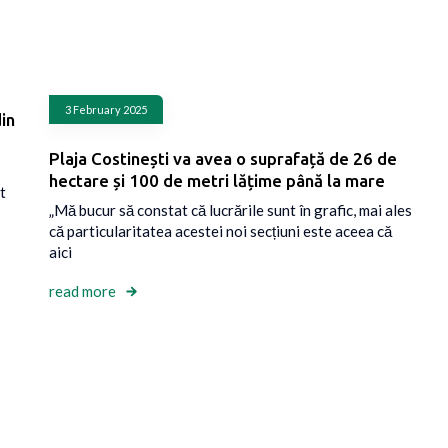
3 February 2025
in
Plaja Costinești va avea o suprafață de 26 de
hectare și 100 de metri lățime până la mare
t
„Mă bucur să constat că lucrările sunt în grafic, mai ales
că particularitatea acestei noi secțiuni este aceea că
aici
read more