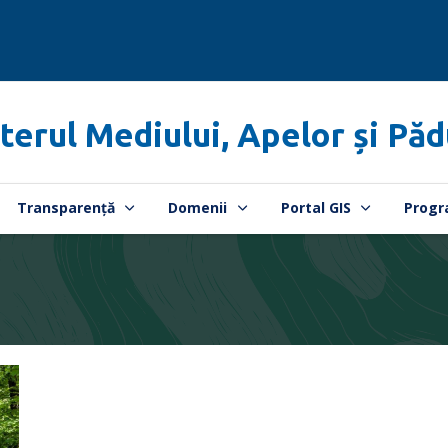
terul Mediului, Apelor și Păd
Transparență
Domenii
Portal GIS
Progr