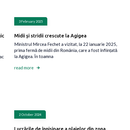
3 February 2025
ic
Midii și stridii crescute la Agigea
Ministrul Mircea Fechet a vizitat, la 22 ianuarie 2025,
prima fermă de midii din România, care a fost înființată
la Agigea. În toamna
fac
read more
2 October 2024
Lucrările de înnisipare a plajelor din zona