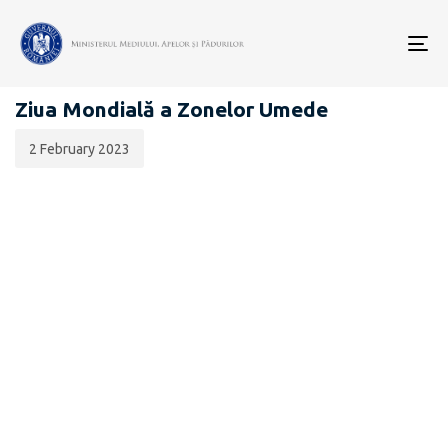
Data
CATEGORIA:
publicării:
To
COMUNICATE DE PRESĂ
nav
Ziua Mondială a Zonelor Umede
2 February 2023