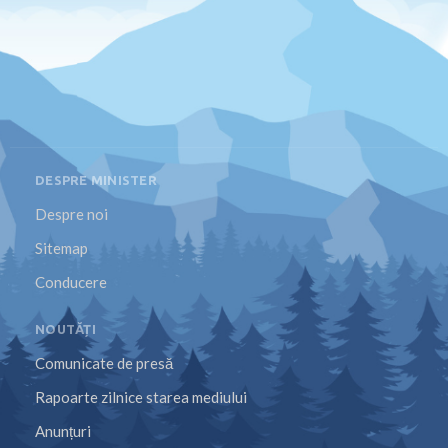
DESPRE MINISTER
Despre noi
Sitemap
Conducere
NOUTĂȚI
Comunicate de presă
Rapoarte zilnice starea mediului
Anunțuri