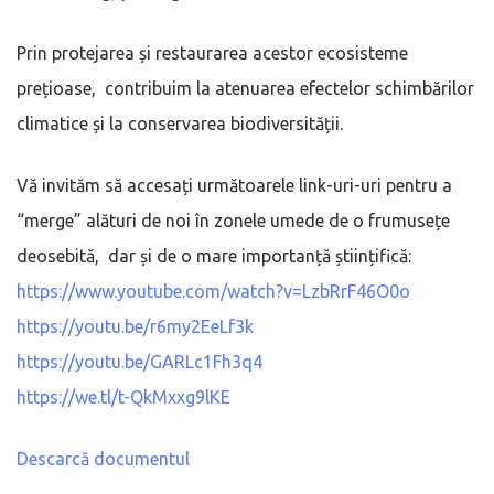
Prin protejarea și restaurarea acestor ecosisteme
prețioase, contribuim la atenuarea efectelor schimbărilor
climatice și la conservarea biodiversității.
Vă invităm să accesați următoarele link-uri-uri pentru a
“merge” alături de noi în zonele umede de o frumusețe
deosebită, dar și de o mare importanță științifică:
https://www.youtube.com/watch?v=LzbRrF46O0o
https://youtu.be/r6my2EeLf3k
https://youtu.be/GARLc1Fh3q4
https://we.tl/t-QkMxxg9lKE
Descarcă documentul