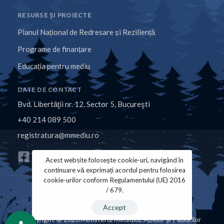
RESURSE ȘI PROIECTE
Planul Național de Redresare și Reziliență
Programe de finanțare
Educația pentru mediu
DATE DE CONTACT
Bvd. Libertăţii nr. 12, Sector 5, Bucureşti
+40 214 089 500
registratura@mmediu.ro
Acest website folosește cookie-uri, navigând în
continuare vă exprimați acordul pentru folosirea
cookie-urilor conform Regulamentului (UE) 2016
/ 679.
Politica de Cookies
Politica de Confidențialitate
Accept
Copyright © 2026 Ministerul Mediului, Apelor și Pădurilor