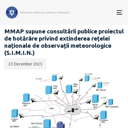
Data
CATEGORIA:
publicării:
To
COMUNICATE DE PRESĂ
nav
MMAP supune consultării publice proiectul
de hotărâre privind extinderea rețelei
naționale de observații meteorologice
(S.I.M.I.N.)
23 December 2025