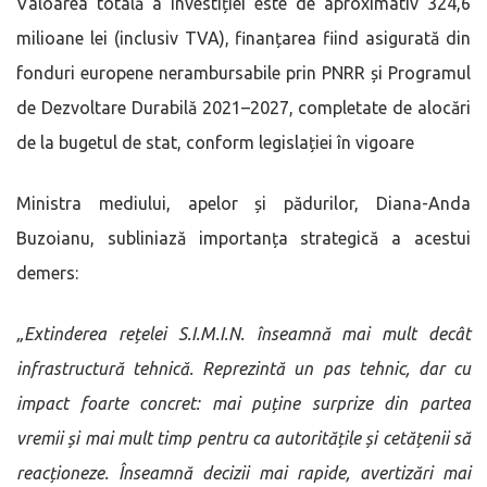
Valoarea totală a investiției este de aproximativ 324,6
milioane lei (inclusiv TVA), finanțarea fiind asigurată din
fonduri europene nerambursabile prin PNRR și Programul
de Dezvoltare Durabilă 2021–2027, completate de alocări
de la bugetul de stat, conform legislației în vigoare
Ministra mediului, apelor și pădurilor, Diana-Anda
Buzoianu, subliniază importanța strategică a acestui
demers:
„Extinderea rețelei S.I.M.I.N. înseamnă mai mult decât
infrastructură tehnică. Reprezintă un pas tehnic, dar cu
impact foarte concret: mai puține surprize din partea
vremii și mai mult timp pentru ca autoritățile și cetățenii să
reacționeze. Înseamnă decizii mai rapide, avertizări mai