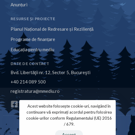
Anunțuri
RESURSE ȘI PROIECTE
Planul Național de Redresare și Reziliență
Programe de finanțare
Educația pentru mediu
DATE DE CONTACT
Bvd. Libertăţii nr. 12, Sector 5, Bucureşti
+40 214 089 500
registratura@mmediu.ro
Acest website folosește cookie-uri, navigând în
continuare vă exprimați acordul pentru folosirea
cookie-urilor conform Regulamentului (UE) 2016
/ 679.
Politica de Cookies
Politica de Confidențialitate
Accept