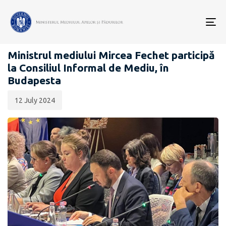
Data
CATEGORIA:
publicării:
To
COMUNICATE DE PRESĂ
nav
Ministrul mediului Mircea Fechet participă
la Consiliul Informal de Mediu, în
Budapesta
12 July 2024