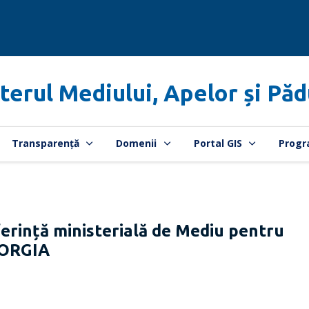
terul Mediului, Apelor și Păd
Transparență
Domenii
Portal GIS
Progr
ință ministerială de Mediu pentru
EORGIA