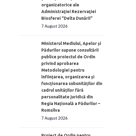
organizatorice ale
Administraţiei Rezervaţiei
Biosferei “Delta Dunării”
7 August 2026
Ministerul Mediului, Apelor și
Pădurilor supune consultării
publice proiectul de Ordin
privind aprobarea
Metodologiei pentru
înființarea, organizarea și
funcționarea subunităților din
cadrul unităților fără
personalitate juridică din
Regia Națională a Pădurilor –
Romsilva
7 August 2026
Proiect de Ordin pentru