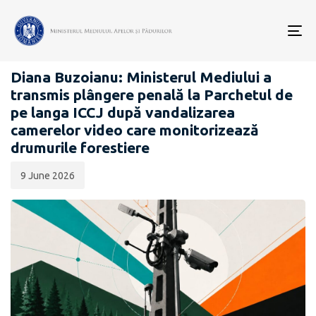
Data
CATEGORIA:
publicării:
To
COMUNICATE DE PRESĂ
nav
Diana Buzoianu: Ministerul Mediului a
transmis plângere penală la Parchetul de
pe langa ICCJ după vandalizarea
camerelor video care monitorizează
drumurile forestiere
9 June 2026