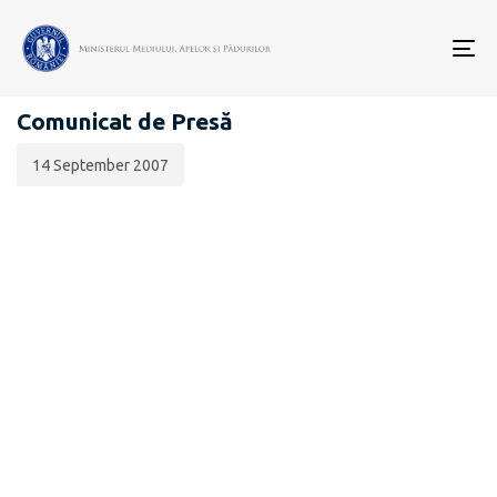
Data
CATEGORIA:
publicării:
To
COMUNICATE DE PRESĂ
nav
Comunicat de Presă
14 September 2007