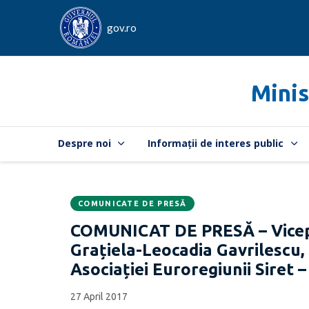
gov.ro
Minis
Despre noi
Informații de interes public
COMUNICATE DE PRESĂ
Data
CATEGORIA:
COMUNICAT DE PRESĂ – Vicepri
publicării:
Grațiela-Leocadia Gavrilescu,
Asociației Euroregiunii Siret –
27 April 2017