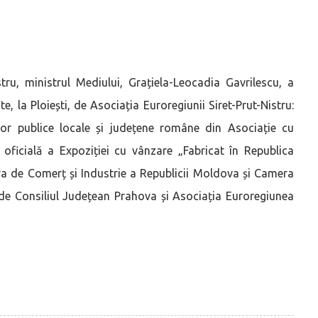
tru, ministrul Mediului, Grațiela-Leocadia Gavrilescu, a
, la Ploiești, de Asociația Euroregiunii Siret-Prut-Nistru:
ților publice locale și județene române din Asociație cu
 oficială a Expoziției cu vânzare „Fabricat în Republica
 de Comerț și Industrie a Republicii Moldova și Camera
 de Consiliul Județean Prahova și Asociația Euroregiunea