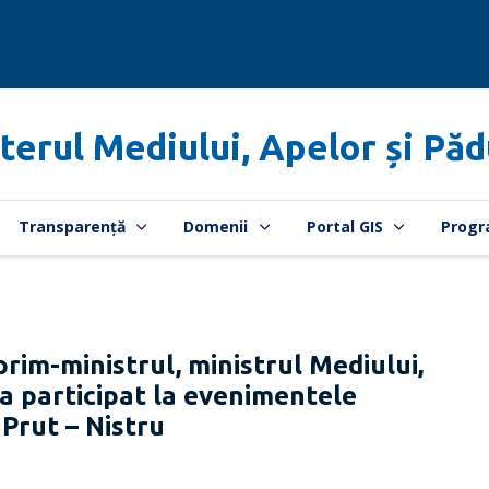
terul Mediului, Apelor și Păd
Transparență
Domenii
Portal GIS
Progr
m-ministrul, ministrul Mediului,
 a participat la evenimentele
 Prut – Nistru