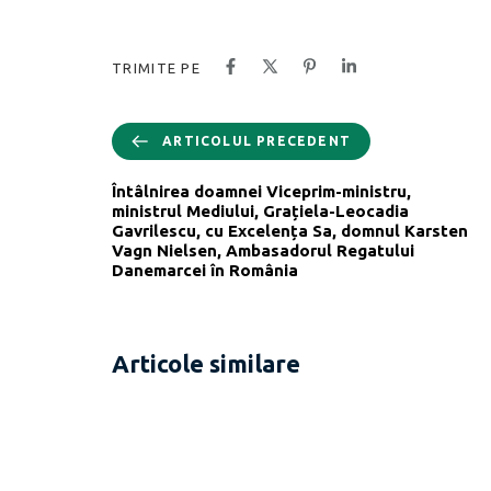
TRIMITE PE
ARTICOLUL PRECEDENT
Întâlnirea doamnei Viceprim-ministru,
ministrul Mediului, Grațiela-Leocadia
Gavrilescu, cu Excelența Sa, domnul Karsten
Vagn Nielsen, Ambasadorul Regatului
Danemarcei în România
Articole similare