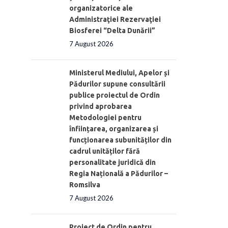
organizatorice ale
Administraţiei Rezervaţiei
Biosferei “Delta Dunării”
7 August 2026
Ministerul Mediului, Apelor și
Pădurilor supune consultării
publice proiectul de Ordin
privind aprobarea
Metodologiei pentru
înființarea, organizarea și
funcționarea subunităților din
cadrul unităților fără
personalitate juridică din
Regia Națională a Pădurilor –
Romsilva
7 August 2026
Proiect de Ordin pentru