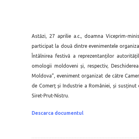
Astăzi, 27 aprilie a.c., doamna Viceprim-minis
participat la două dintre evenimentele organizate
Întâlnirea festivă a reprezentanților autorită
omologii moldoveni și, respectiv, Deschiderea
Moldova”, eveniment organizat de către Camera
de Comerț și Industrie a României, și susținut
Siret-Prut-Nistru.
Descarca documentul