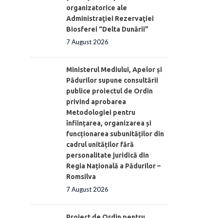
organizatorice ale
Administraţiei Rezervaţiei
Biosferei “Delta Dunării”
7 August 2026
Ministerul Mediului, Apelor și
Pădurilor supune consultării
publice proiectul de Ordin
privind aprobarea
Metodologiei pentru
înființarea, organizarea și
funcționarea subunităților din
cadrul unităților fără
personalitate juridică din
Regia Națională a Pădurilor –
Romsilva
7 August 2026
Proiect de Ordin pentru