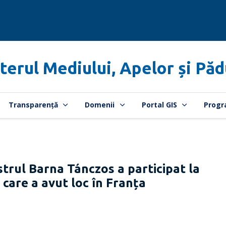
terul Mediului, Apelor și Păd
Transparență
Domenii
Portal GIS
Progr
rul Barna Tánczos a participat la
 care a avut loc în Franța