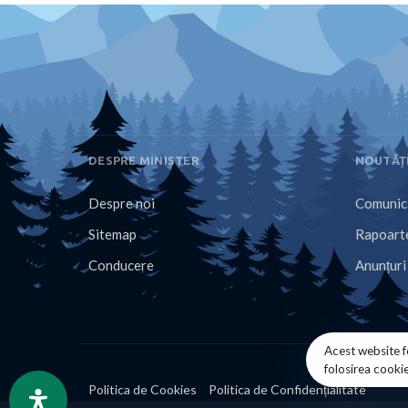
DESPRE MINISTER
NOUTĂȚ
Despre noi
Comunica
Sitemap
Rapoarte
Conducere
Anunțuri
Acest website f
folosirea cooki
Politica de Cookies
Politica de Confidențialitate