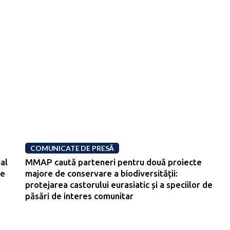
COMUNICATE DE PRESĂ
al
MMAP caută parteneri pentru două proiecte
re
majore de conservare a biodiversității:
protejarea castorului eurasiatic și a speciilor de
păsări de interes comunitar