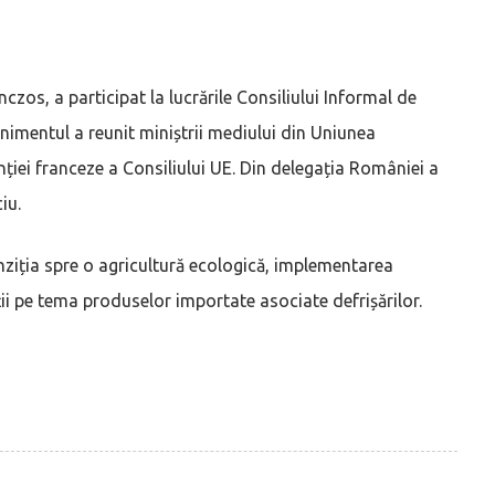
czos, a participat la lucrările Consiliului Informal de
enimentul a reunit miniștrii mediului din Uniunea
ției franceze a Consiliului UE. Din delegația României a
iu.
nziția spre o agricultură ecologică, implementarea
nții pe tema produselor importate asociate defrișărilor.