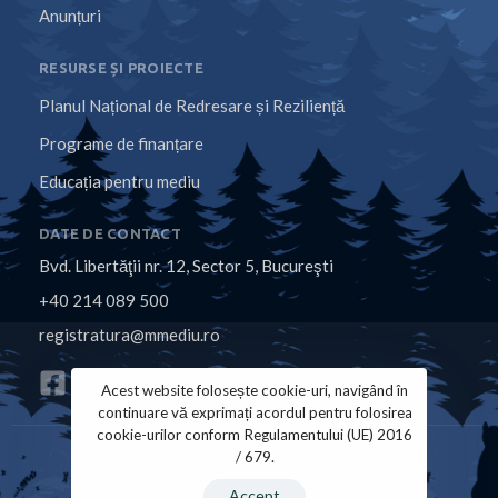
Anunțuri
RESURSE ȘI PROIECTE
Planul Național de Redresare și Reziliență
Programe de finanțare
Educația pentru mediu
DATE DE CONTACT
Bvd. Libertăţii nr. 12, Sector 5, Bucureşti
+40 214 089 500
registratura@mmediu.ro
Acest website folosește cookie-uri, navigând în
continuare vă exprimați acordul pentru folosirea
cookie-urilor conform Regulamentului (UE) 2016
/ 679.
Politica de Cookies
Politica de Confidențialitate
Accept