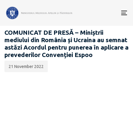
Data
CATEGORIA:
publicării:
To
COMUNICATE DE PRESĂ
nav
COMUNICAT DE PRESĂ – Miniștrii
mediului din România și Ucraina au semnat
astăzi Acordul pentru punerea în aplicare a
prevederilor Convenției Espoo
21 November 2022