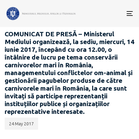
Data
CATEGORIA:
publicării:
To
COMUNICATE DE PRESĂ
nav
COMUNICAT DE PRESĂ – Ministerul
Mediului organizează, la sediu, miercuri, 14
iunie 2017, începând cu ora 12.00, o
întâlnire de lucru pe tema conservării
carnivorelor mari în România,
managementului conflictelor om-animal și
gestionării pagubelor produse de către
carnivorele mari în România, la care sunt
invitați să participe reprezentanții
instituțiilor publice și organizațiilor
reprezentative interesate.
24 May 2017