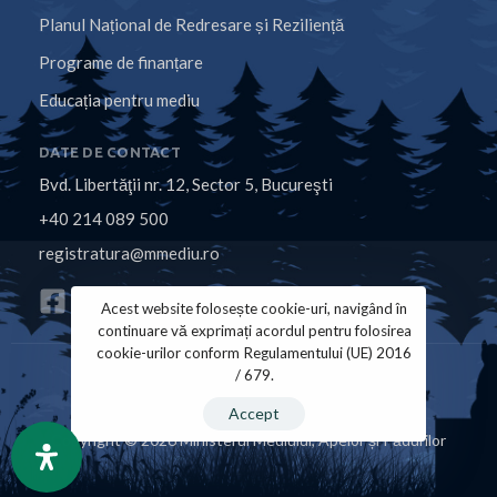
Planul Național de Redresare și Reziliență
Programe de finanțare
Educația pentru mediu
DATE DE CONTACT
Bvd. Libertăţii nr. 12, Sector 5, Bucureşti
+40 214 089 500
registratura@mmediu.ro
Acest website folosește cookie-uri, navigând în
continuare vă exprimați acordul pentru folosirea
cookie-urilor conform Regulamentului (UE) 2016
/ 679.
Politica de Cookies
Politica de Confidențialitate
Accept
Copyright © 2026 Ministerul Mediului, Apelor și Pădurilor