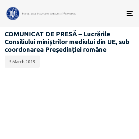
Data
CATEGORIA:
publicării:
To
COMUNICATE DE PRESĂ
nav
COMUNICAT DE PRESĂ – Lucrările
Consiliului miniștrilor mediului din UE, sub
coordonarea Președinției române
5 March 2019