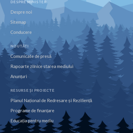
DESPRE MINISTER
Despre noi
Sitemap
Conducere
NOUTĂȚI
Comunicate de presă
Rapoarte zilnice starea mediului
Anunțuri
RESURSE ȘI PROIECTE
Planul Național de Redresare și Reziliență
Programe de finanțare
Educația pentru mediu