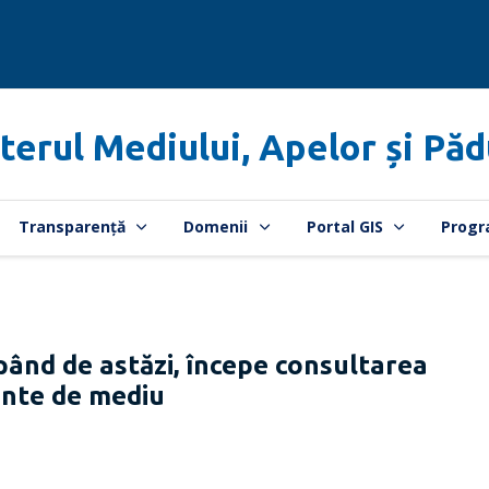
terul Mediului, Apelor și Păd
Transparență
Domenii
Portal GIS
Progr
nd de astăzi, începe consultarea
ante de mediu