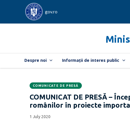
gov.ro
Minis
Despre noi
Informații de interes public
COMUNICATE DE PRESĂ
Data
CATEGORIA:
COMUNICAT DE PRESĂ – Începâ
publicării:
românilor în proiecte import
1 July 2020