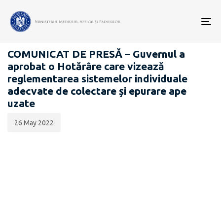
Data
CATEGORIA:
publicării:
To
COMUNICATE DE PRESĂ
nav
COMUNICAT DE PRESĂ – Guvernul a
aprobat o Hotărâre care vizează
reglementarea sistemelor individuale
adecvate de colectare și epurare ape
uzate
26 May 2022