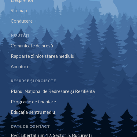
Despre noi
Sitemap
Conducere
NOUTĂȚI
Comunicate de presă
Rapoarte zilnice starea mediului
Anunțuri
RESURSE ȘI PROIECTE
Planul Național de Redresare și Reziliență
Programe de finanțare
Educația pentru mediu
DATE DE CONTACT
Bvd. Libertăţii nr. 12, Sector 5, Bucureşti