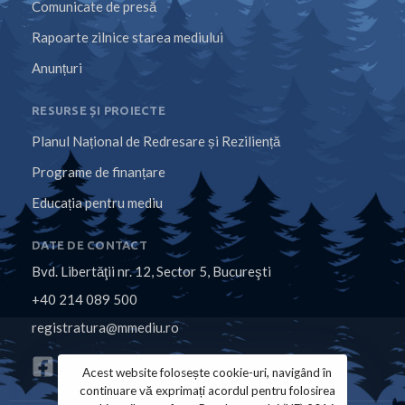
Comunicate de presă
Rapoarte zilnice starea mediului
Anunțuri
RESURSE ȘI PROIECTE
Planul Național de Redresare și Reziliență
Programe de finanțare
Educația pentru mediu
DATE DE CONTACT
Bvd. Libertăţii nr. 12, Sector 5, Bucureşti
+40 214 089 500
registratura@mmediu.ro
Acest website folosește cookie-uri, navigând în
continuare vă exprimați acordul pentru folosirea