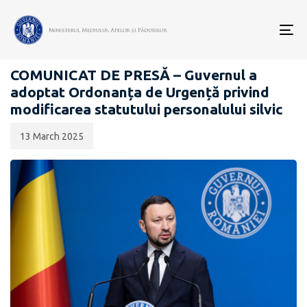
Data
CATEGORIA:
publicării:
To
COMUNICATE DE PRESĂ
nav
COMUNICAT DE PRESĂ – Guvernul a
adoptat Ordonanța de Urgență privind
modificarea statutului personalului silvic
13 March 2025