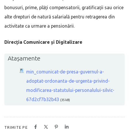
bonusuri, prime, plăți compensatorii, gratificații sau orice
alte drepturi de natură salarială pentru retragerea din
activitate ca urmare a pensionării.
Direcția Comunicare și Digitalizare
Atașamente
min_comunicat-de-presa-guvernul-a-
adoptat-ordonanta-de-urgenta-privind-
modificarea-statutului-personalului-silvic-
67d2cf7b32b43
(35 kB)
TRIMITE PE