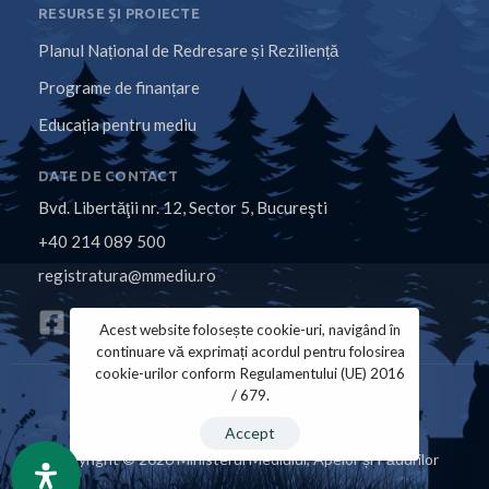
RESURSE ȘI PROIECTE
Planul Național de Redresare și Reziliență
Programe de finanțare
Educația pentru mediu
DATE DE CONTACT
Bvd. Libertăţii nr. 12, Sector 5, Bucureşti
+40 214 089 500
registratura@mmediu.ro
Acest website folosește cookie-uri, navigând în
continuare vă exprimați acordul pentru folosirea
cookie-urilor conform Regulamentului (UE) 2016
/ 679.
Politica de Cookies
Politica de Confidențialitate
Accept
Copyright © 2026 Ministerul Mediului, Apelor și Pădurilor