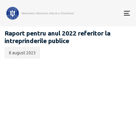
Data
CATEGORIA:
publicării:
To
GUVERNANȚĂ CORPORATIVĂ
nav
Raport pentru anul 2022 referitor la
intreprinderile publice
8 august 2023