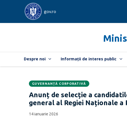
gov.ro
Minis
Despre noi
Informații de interes public
GUVERNANȚĂ CORPORATIVĂ
Data
CATEGORIA:
Anunț de selecție a candidatil
publicării:
general al Regiei Naționale a
14 ianuarie 2026