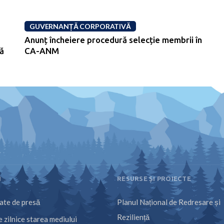
GUVERNANȚĂ CORPORATIVĂ
Anunț încheiere procedură selecție membrii în
ză
CA-ANM
I
RESURSE ȘI PROIECTE
te de presă
Planul Național de Redresare și
Reziliență
 zilnice starea mediului