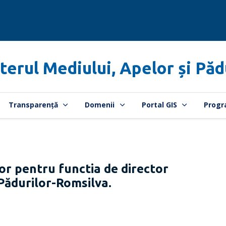
terul Mediului, Apelor și Păd
Transparență
Domenii
Portal GIS
Progr
or pentru functia de director
 Pădurilor-Romsilva.