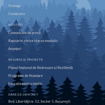
Sitemap
Conducere
NOUTĂȚI
Comunicate de presă
Rapoarte zilnice starea mediului
Anunțuri
RESURSE ȘI PROIECTE
Planul Național de Redresare și Reziliență
Programe de finanțare
Educația pentru mediu
DATE DE CONTACT
Bvd. Libertăţii nr. 12, Sector 5, Bucureşti