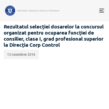
Data
CATEGORIA:
publicării:
To
CARIERĂ
nav
Rezultatul selecției dosarelor la concursul
organizat pentru ocuparea funcției de
consilier, clasa I, grad profesional superior
la Direcția Corp Control
15 noiembrie 2016