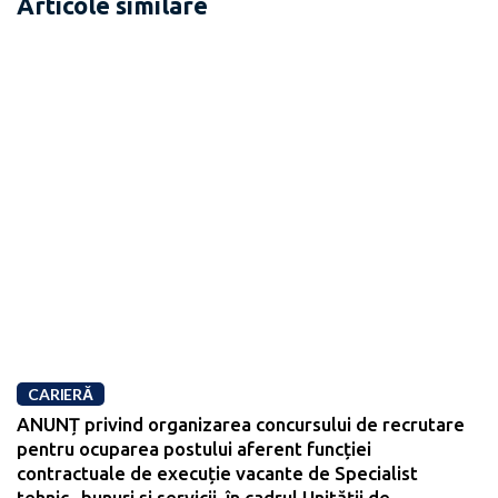
Articole similare
CARIERĂ
ANUNȚ privind organizarea concursului de recrutare
pentru ocuparea postului aferent funcției
contractuale de execuție vacante de Specialist
tehnic- bunuri și servicii, în cadrul Unității de