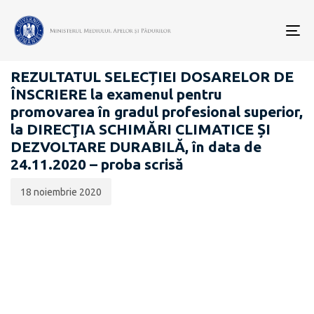
Data
CATEGORIA:
publicării:
To
CARIERĂ
nav
REZULTATUL SELECȚIEI DOSARELOR DE
ÎNSCRIERE la examenul pentru
promovarea în gradul profesional superior,
la DIRECŢIA SCHIMĂRI CLIMATICE ȘI
DEZVOLTARE DURABILĂ, în data de
24.11.2020 – proba scrisă
18 noiembrie 2020