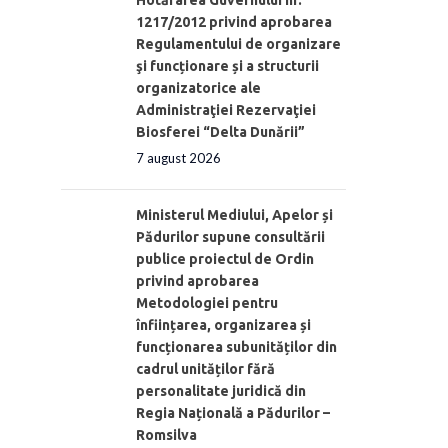
Hotărârea Guvernului nr.
1217/2012 privind aprobarea
Regulamentului de organizare
şi funcționare și a structurii
organizatorice ale
Administraţiei Rezervaţiei
Biosferei “Delta Dunării”
7 august 2026
Ministerul Mediului, Apelor și
Pădurilor supune consultării
publice proiectul de Ordin
privind aprobarea
Metodologiei pentru
înființarea, organizarea și
funcționarea subunităților din
cadrul unităților fără
personalitate juridică din
Regia Națională a Pădurilor –
Romsilva