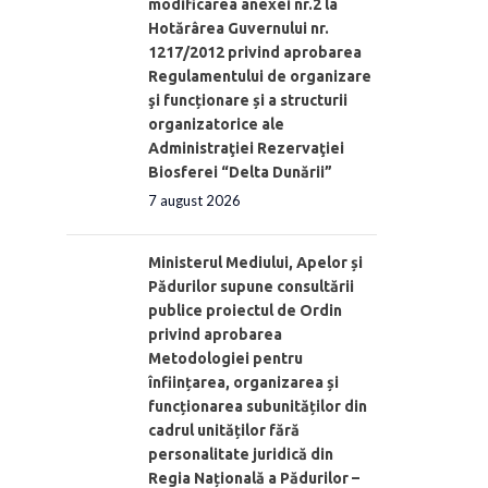
modificarea anexei nr.2 la
Hotărârea Guvernului nr.
1217/2012 privind aprobarea
Regulamentului de organizare
şi funcționare și a structurii
organizatorice ale
Administraţiei Rezervaţiei
Biosferei “Delta Dunării”
7 august 2026
Ministerul Mediului, Apelor și
Pădurilor supune consultării
publice proiectul de Ordin
privind aprobarea
Metodologiei pentru
înființarea, organizarea și
funcționarea subunităților din
cadrul unităților fără
personalitate juridică din
Regia Națională a Pădurilor –