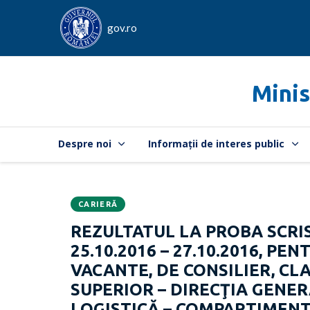
gov.ro
Minis
Despre noi
Informații de interes public
CARIERĂ
Data
CATEGORIA:
REZULTATUL LA PROBA SCRI
publicării:
25.10.2016 – 27.10.2016, P
VACANTE, DE CONSILIER, CL
SUPERIOR – DIRECŢIA GENERAL
LOGISTICĂ – COMPARTIMENT