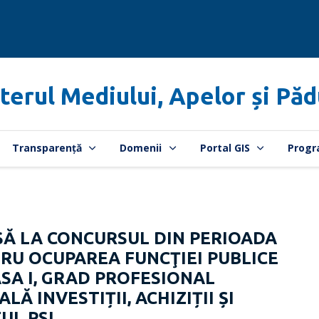
terul Mediului, Apelor și Păd
Transparență
Domenii
Portal GIS
Progr
SĂ LA CONCURSUL DIN PERIOADA
ENTRU OCUPAREA FUNCŢIEI PUBLICE
ASA I, GRAD PROFESIONAL
Ă INVESTIȚII, ACHIZIȚII ȘI
UL PSI