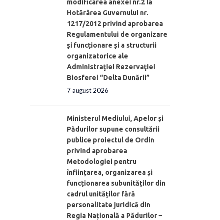
modificarea anexei nr.2 la
Hotărârea Guvernului nr.
1217/2012 privind aprobarea
Regulamentului de organizare
şi funcționare și a structurii
organizatorice ale
Administraţiei Rezervaţiei
Biosferei “Delta Dunării”
7 august 2026
Ministerul Mediului, Apelor și
Pădurilor supune consultării
publice proiectul de Ordin
privind aprobarea
Metodologiei pentru
înființarea, organizarea și
funcționarea subunităților din
cadrul unităților fără
personalitate juridică din
Regia Națională a Pădurilor –