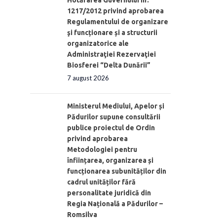
Hotărârea Guvernului nr.
1217/2012 privind aprobarea
Regulamentului de organizare
şi funcționare și a structurii
organizatorice ale
Administraţiei Rezervaţiei
Biosferei “Delta Dunării”
7 august 2026
Ministerul Mediului, Apelor și
Pădurilor supune consultării
publice proiectul de Ordin
privind aprobarea
Metodologiei pentru
înființarea, organizarea și
funcționarea subunităților din
cadrul unităților fără
personalitate juridică din
Regia Națională a Pădurilor –
Romsilva