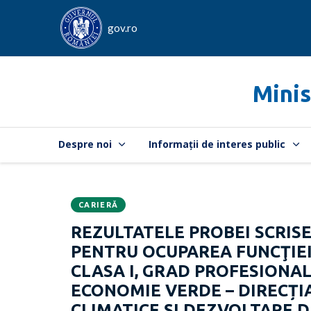
gov.ro
Minis
Despre noi
Informații de interes public
CARIERĂ
Data
CATEGORIA:
REZULTATELE PROBEI SCRIS
publicării:
PENTRU OCUPAREA FUNCŢIEI
CLASA I, GRAD PROFESIONAL
ECONOMIE VERDE – DIRECȚI
CLIMATICE ȘI DEZVOLTARE 