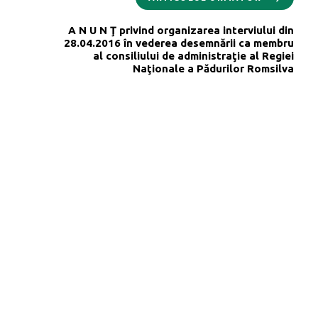
A N U N Ţ privind organizarea interviului din
28.04.2016 în vederea desemnării ca membru
al consiliului de administraţie al Regiei
Naţionale a Pădurilor Romsilva