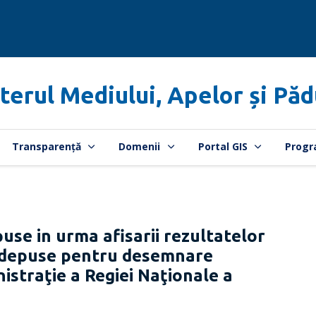
terul Mediului, Apelor și Păd
Transparență
Domenii
Portal GIS
Progr
use in urma afisarii rezultatelor
or depuse pentru desemnare
istraţie a Regiei Naţionale a