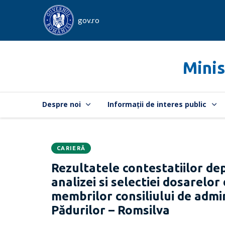
gov.ro
Minis
Despre noi
Informații de interes public
CARIERĂ
Data
CATEGORIA:
Rezultatele contestatiilor dep
publicării:
analizei si selectiei dosarel
membrilor consiliului de admin
Pădurilor – Romsilva