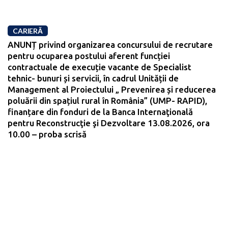
CARIERĂ
ANUNȚ privind organizarea concursului de recrutare
pentru ocuparea postului aferent funcției
contractuale de execuție vacante de Specialist
tehnic- bunuri și servicii, în cadrul Unității de
Management al Proiectului „ Prevenirea și reducerea
poluării din spațiul rural în România” (UMP- RAPID),
finanțare din fonduri de la Banca Internaţională
pentru Reconstrucţie şi Dezvoltare 13.08.2026, ora
10.00 – proba scrisă