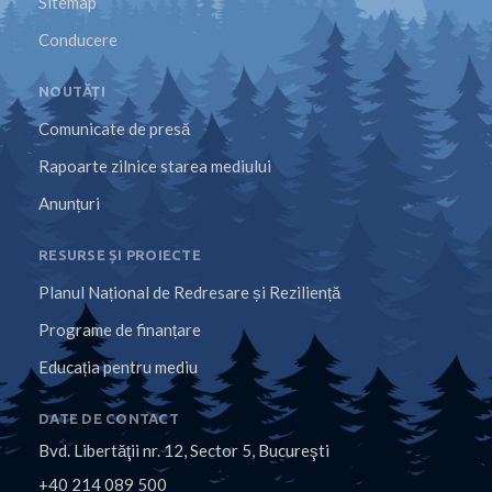
Sitemap
Conducere
NOUTĂȚI
Comunicate de presă
Rapoarte zilnice starea mediului
Anunțuri
RESURSE ȘI PROIECTE
Planul Național de Redresare și Reziliență
Programe de finanțare
Educația pentru mediu
DATE DE CONTACT
Bvd. Libertăţii nr. 12, Sector 5, Bucureşti
+40 214 089 500