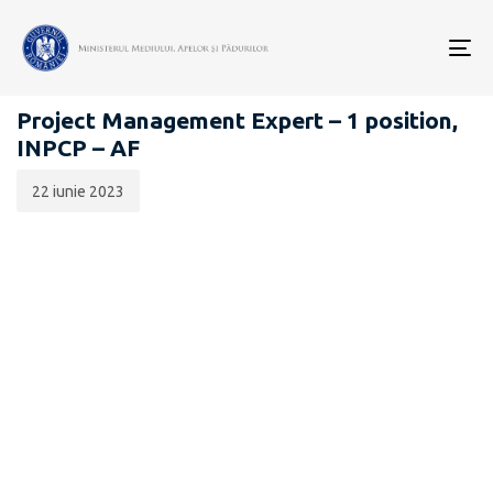
Data
CATEGORIA:
publicării:
To
CARIERĂ
nav
Project Management Expert – 1 position,
INPCP – AF
22 iunie 2023