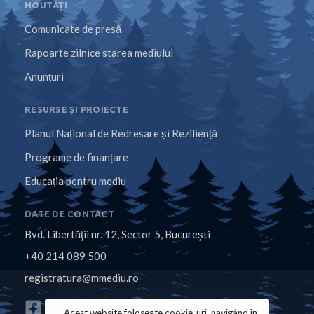
NOUTĂȚI
Comunicate de presă
Rapoarte zilnice starea mediului
Anunțuri
RESURSE ȘI PROIECTE
Planul Național de Redresare și Reziliență
Programe de finanțare
Educația pentru mediu
DATE DE CONTACT
Bvd. Libertăţii nr. 12, Sector 5, Bucureşti
+40 214 089 500
registratura@mmediu.ro
Acest website folosește cookie-uri, navigând în