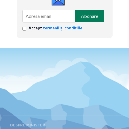
Abonare
Accept
termenii și condițiile
DESPRE MINISTER