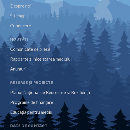
Despre noi
Sitemap
Conducere
NOUTĂȚI
Comunicate de presă
Rapoarte zilnice starea mediului
Anunțuri
RESURSE ȘI PROIECTE
Planul Național de Redresare și Reziliență
Programe de finanțare
Educația pentru mediu
DATE DE CONTACT