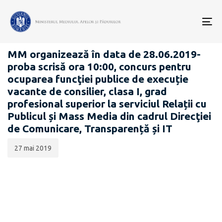
Data
CATEGORIA:
publicării:
To
CARIERĂ
nav
MM organizează în data de 28.06.2019-
proba scrisă ora 10:00, concurs pentru
ocuparea funcţiei publice de execuție
vacante de consilier, clasa I, grad
profesional superior la serviciul Relații cu
Publicul și Mass Media din cadrul Direcţiei
de Comunicare, Transparență și IT
27 mai 2019