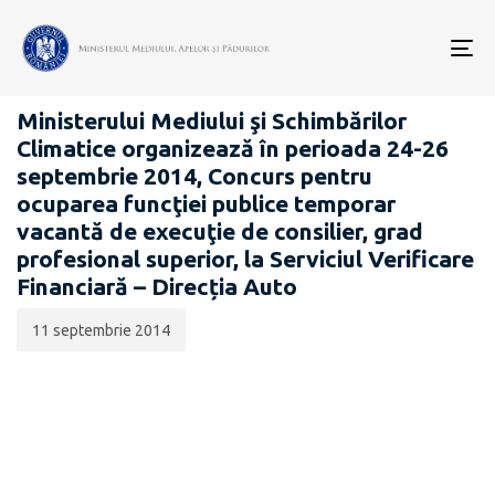
Data
CATEGORIA:
publicării:
To
CARIERĂ
nav
Ministerului Mediului şi Schimbărilor
Climatice organizează în perioada 24-26
septembrie 2014, Concurs pentru
ocuparea funcţiei publice temporar
vacantă de execuţie de consilier, grad
profesional superior, la Serviciul Verificare
Financiară – Direcția Auto
11 septembrie 2014