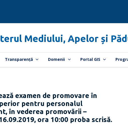
terul Mediului, Apelor și Păd
Transparență
Domenii
Portal GIS
Progr
zează examen de promovare în
uperior pentru personalul
t, în vederea promovării –
 16.09.2019, ora 10:00 proba scrisă.