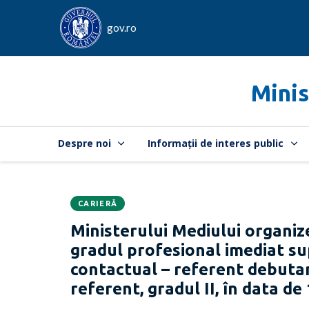
gov.ro
Minis
Despre noi
Informații de interes public
CARIERĂ
Data
CATEGORIA:
Ministerului Mediului organi
publicării:
gradul profesional imediat s
contactual – referent debutan
referent, gradul II, în data de