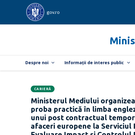
gov.ro
Minis
Despre noi
Informații de interes public
CARIERĂ
Data
CATEGORIA:
Ministerul Mediului organizea
publicării:
proba practică în limba engl
unui post contractual tempora
afaceri europene la Serviciul
Evaluare Impact și Controlul 