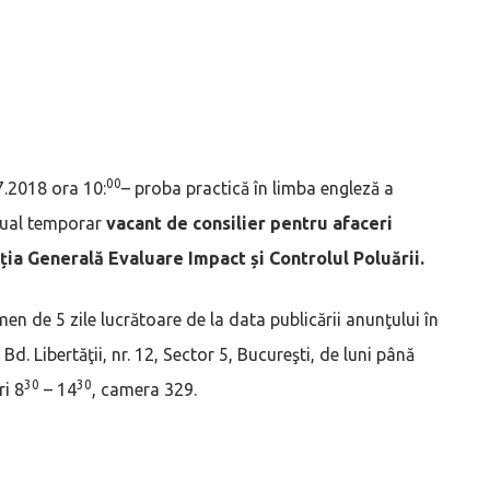
00
7.2018 ora 10:
– proba practică în limba engleză a
tual temporar
vacant de consilier pentru afaceri
ția Generală Evaluare Impact și Controlul Poluării.
en de 5 zile lucrătoare de la data publicării anunţului în
Bd. Libertăţii, nr. 12, Sector 5, Bucureşti, de luni până
30
30
ri 8
– 14
, camera 329.