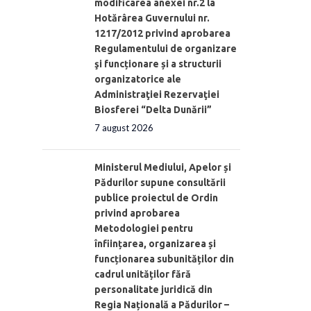
modificarea anexei nr.2 la
Hotărârea Guvernului nr.
1217/2012 privind aprobarea
Regulamentului de organizare
şi funcționare și a structurii
organizatorice ale
Administraţiei Rezervaţiei
Biosferei “Delta Dunării”
7 august 2026
Ministerul Mediului, Apelor și
Pădurilor supune consultării
publice proiectul de Ordin
privind aprobarea
Metodologiei pentru
înființarea, organizarea și
funcționarea subunităților din
cadrul unităților fără
personalitate juridică din
Regia Națională a Pădurilor –