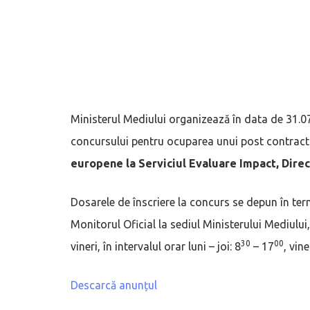
Ministerul Mediului organizează în data de 31.0
concursului pentru ocuparea unui post contrac
europene la Serviciul Evaluare Impact, Direc
Dosarele de înscriere la concurs se depun în term
Monitorul Oficial la sediul Ministerului Mediului, 
30
00
vineri, în intervalul orar luni – joi: 8
– 17
, vine
Descarcă anunțul