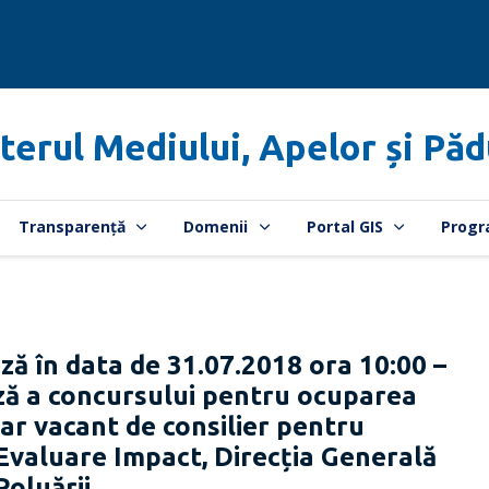
terul Mediului, Apelor și Păd
Transparență
Domenii
Portal GIS
Progr
ză în data de 31.07.2018 ora 10:00 –
eză a concursului pentru ocuparea
r vacant de consilier pentru
 Evaluare Impact, Direcția Generală
Poluării