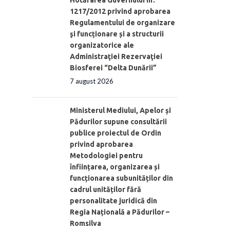
Hotărârea Guvernului nr.
1217/2012 privind aprobarea
Regulamentului de organizare
şi funcționare și a structurii
organizatorice ale
Administraţiei Rezervaţiei
Biosferei “Delta Dunării”
7 august 2026
Ministerul Mediului, Apelor și
Pădurilor supune consultării
publice proiectul de Ordin
privind aprobarea
Metodologiei pentru
înființarea, organizarea și
funcționarea subunităților din
cadrul unităților fără
personalitate juridică din
Regia Națională a Pădurilor –
Romsilva