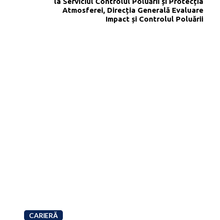
la Serviciul Controlul Poluării și Protecția
Atmosferei, Direcția Generală Evaluare
Impact și Controlul Poluării
CARIERĂ