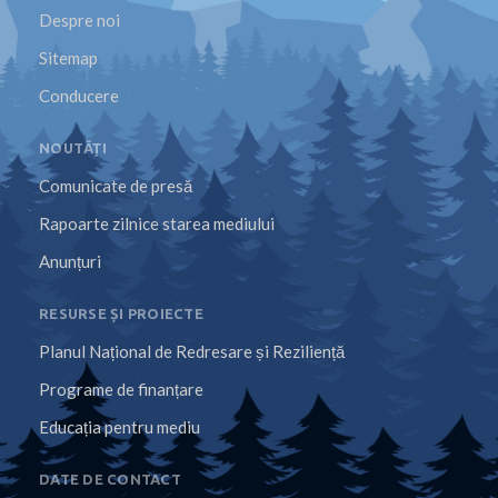
Despre noi
Sitemap
Conducere
NOUTĂȚI
Comunicate de presă
Rapoarte zilnice starea mediului
Anunțuri
RESURSE ȘI PROIECTE
Planul Național de Redresare și Reziliență
Programe de finanțare
Educația pentru mediu
DATE DE CONTACT