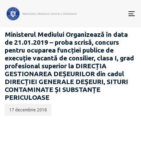
Data
CATEGORIA:
publicării:
To
CARIERĂ
nav
Ministerul Mediului Organizează în data
de 21.01.2019 – proba scrisă, concurs
pentru ocuparea funcției publice de
execuție vacantă de consilier, clasa I, grad
profesional superior la DIRECȚIA
GESTIONAREA DEȘEURILOR din cadul
DIRECȚIEI GENERALE DEȘEURI, SITURI
CONTAMINATE ȘI SUBSTANȚE
PERICULOASE
17 decembrie 2018