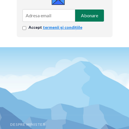
Abonare
Accept
termenii și condițiile
DESPRE MINISTER