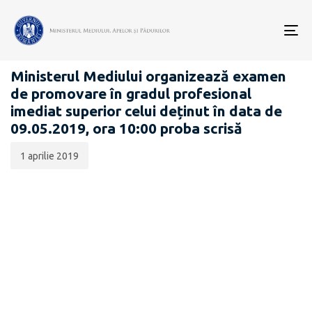
Data
CATEGORIA:
publicării:
To
CARIERĂ
nav
Ministerul Mediului organizează examen
de promovare în gradul profesional
imediat superior celui deținut în data de
09.05.2019, ora 10:00 proba scrisă
1 aprilie 2019