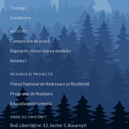
Sitemap
Conducere
NOUTĂȚI
Comunicate de presă
Rapoarte zilnice starea mediului
Anunțuri
RESURSE ȘI PROIECTE
Planul Național de Redresare și Reziliență
Programe de finanțare
Educația pentru mediu
DATE DE CONTACT
Bvd. Libertăţii nr. 12, Sector 5, Bucureşti