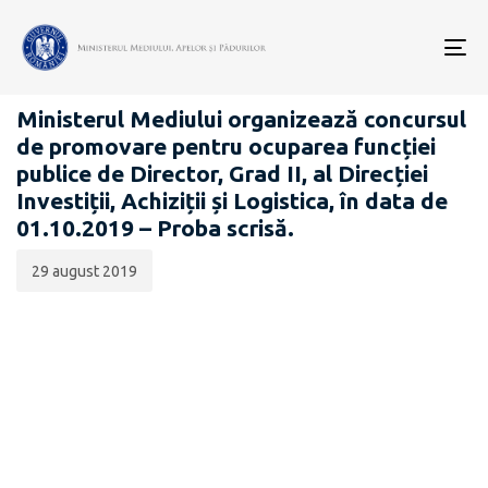
Data
CATEGORIA:
publicării:
To
CARIERĂ
nav
Ministerul Mediului organizează concursul
de promovare pentru ocuparea funcției
publice de Director, Grad II, al Direcției
Investiții, Achiziții și Logistica, în data de
01.10.2019 – Proba scrisă.
29 august 2019